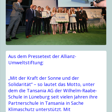
Aus dem Pressetext der Allianz-
Umweltstiftung:
„Mit der Kraft der Sonne und der
Solidarität“ – so lautet das Motto, unter
dem die Tansania AG der Wilhelm-Raabe-
Schule in Lüneburg seit vielen Jahren ihre
Partnerschule in Tansania in Sache
Klimaschutz unterstützt. Mit